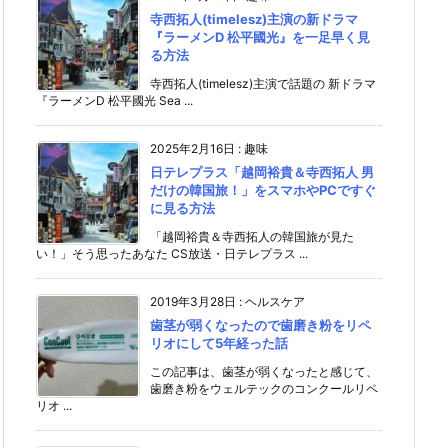
寺西拓人(timelesz)主演の新ドラマ
『ラーメンD 松平國光』を一足早く見
る方法
寺西拓人(timelesz)主演で話題の 新ドラマ
『ラーメンD 松平國光 Sea ...
2025年2月16日
:
趣味
日テレプラス「越岡裕貴＆寺西拓人 男
だけの韓国旅！」をスマホやPCですぐ
に見る方法
「越岡裕貴＆寺西拓人の韓国旅が見た
い！」そう思ったあなた CS放送・日テレプラス ...
2019年3月28日
:
ヘルスケア
歯茎が弱くなったので歯磨き粉をリペ
リオにして5年経った話
この記事は、歯茎が弱くなったと感じて、
歯磨き粉をウェルテックのコンクールリペ
リオ ...