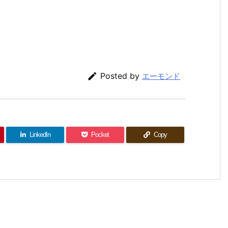

Posted by
エーモンド
LinkedIn
Pocket
Copy