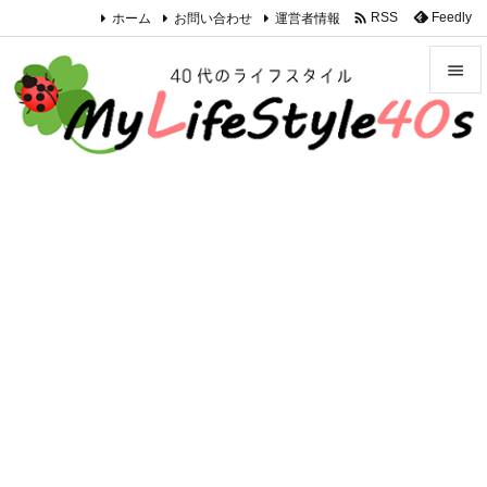

ホーム
お問い合わせ
運営者情報
Feedly
RSS


メニュ

サイド

前へ

次へ

検索