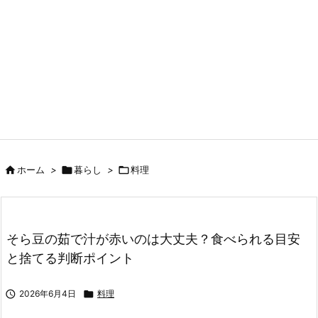

ホーム
>

暮らし
>

料理
そら豆の茹で汁が赤いのは大丈夫？食べられる目安
と捨てる判断ポイント

2026年6月4日

料理