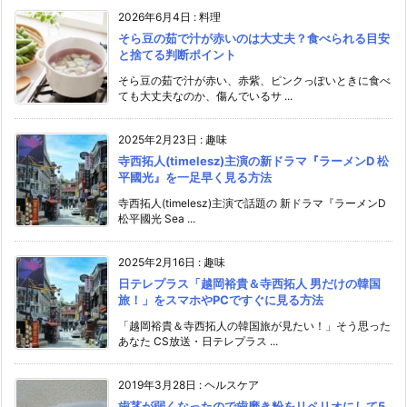
2026年6月4日
:
料理
そら豆の茹で汁が赤いのは大丈夫？食べられる目安
と捨てる判断ポイント
そら豆の茹で汁が赤い、赤紫、ピンクっぽいときに食べ
ても大丈夫なのか、傷んでいるサ ...
2025年2月23日
:
趣味
寺西拓人(timelesz)主演の新ドラマ『ラーメンD 松
平國光』を一足早く見る方法
寺西拓人(timelesz)主演で話題の 新ドラマ『ラーメンD
松平國光 Sea ...
2025年2月16日
:
趣味
日テレプラス「越岡裕貴＆寺西拓人 男だけの韓国
旅！」をスマホやPCですぐに見る方法
「越岡裕貴＆寺西拓人の韓国旅が見たい！」そう思った
あなた CS放送・日テレプラス ...
2019年3月28日
:
ヘルスケア
歯茎が弱くなったので歯磨き粉をリペリオにして5