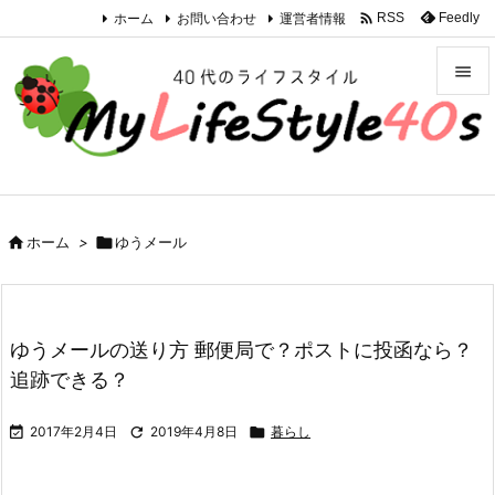

ホーム
お問い合わせ
運営者情報
Feedly
RSS


メニュ

サイド


ホーム
>

ゆうメール
前へ

次へ

ゆうメールの送り方 郵便局で？ポストに投函なら？
検索
追跡できる？

2017年2月4日

2019年4月8日

暮らし