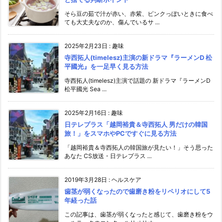
そら豆の茹で汁が赤い、赤紫、ピンクっぽいときに食べ
ても大丈夫なのか、傷んでいるサ ...
2025年2月23日
:
趣味
寺西拓人(timelesz)主演の新ドラマ『ラーメンD 松
平國光』を一足早く見る方法
寺西拓人(timelesz)主演で話題の 新ドラマ『ラーメンD
松平國光 Sea ...
2025年2月16日
:
趣味
日テレプラス「越岡裕貴＆寺西拓人 男だけの韓国
旅！」をスマホやPCですぐに見る方法
「越岡裕貴＆寺西拓人の韓国旅が見たい！」そう思った
あなた CS放送・日テレプラス ...
2019年3月28日
:
ヘルスケア
歯茎が弱くなったので歯磨き粉をリペリオにして5
年経った話
この記事は、歯茎が弱くなったと感じて、歯磨き粉をウ