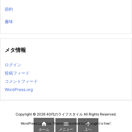
節約
趣味
メタ情報
ログイン
投稿フィード
コメントフィード
WordPress.org
Copyright ©
2026
40代のライフスタイル
All Rights Reserved.



WordPress Luxeritas Theme is provided by "
Thought is free
".
メニュー
上へ
ホーム