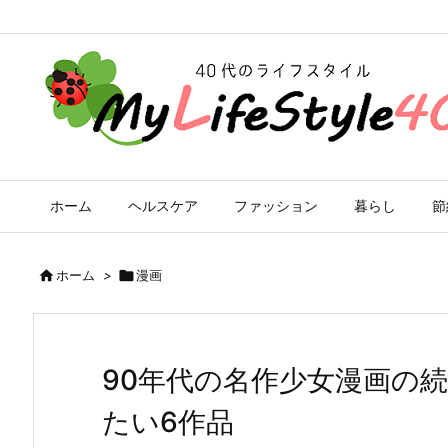
ホーム
ヘルスケア
ファッション
暮らし
節

ホーム
>

漫画
90年代の名作少女漫画の
たい6作品