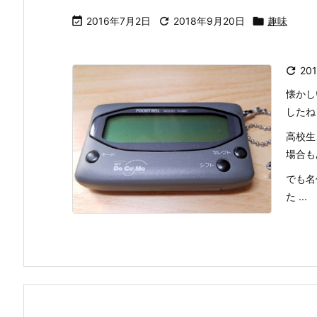

2016年7月2日

2018年9月20日

趣味

20
懐かし
したね
高校生
場合も
でも名
た ...