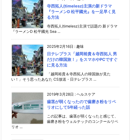
寺西拓人(timelesz)主演の新ドラマ
『ラーメンD 松平國光』を一足早く見
る方法
寺西拓人(timelesz)主演で話題の 新ドラマ
『ラーメンD 松平國光 Sea ...
2025年2月16日
:
趣味
日テレプラス「越岡裕貴＆寺西拓人 男
だけの韓国旅！」をスマホやPCですぐ
に見る方法
「越岡裕貴＆寺西拓人の韓国旅が見た
い！」そう思ったあなた CS放送・日テレプラス ...
2019年3月28日
:
ヘルスケア
歯茎が弱くなったので歯磨き粉をリペ
リオにして5年経った話
この記事は、歯茎が弱くなったと感じて、
歯磨き粉をウェルテックのコンクールリペ
リオ ...