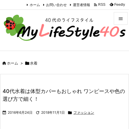

ホーム
お問い合わせ
運営者情報
Feedly
RSS


メニュ

サイド


ホーム
>

水着
前へ

次へ

40代水着は体型カバーもおしゃれ ワンピースや色の
検索
選び方で細く！

2016年6月24日

2018年11月1日

ファッション