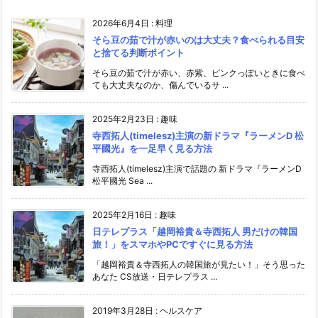
2026年6月4日
:
料理
そら豆の茹で汁が赤いのは大丈夫？食べられる目安
と捨てる判断ポイント
そら豆の茹で汁が赤い、赤紫、ピンクっぽいときに食べ
ても大丈夫なのか、傷んでいるサ ...
2025年2月23日
:
趣味
寺西拓人(timelesz)主演の新ドラマ『ラーメンD 松
平國光』を一足早く見る方法
寺西拓人(timelesz)主演で話題の 新ドラマ『ラーメンD
松平國光 Sea ...
2025年2月16日
:
趣味
日テレプラス「越岡裕貴＆寺西拓人 男だけの韓国
旅！」をスマホやPCですぐに見る方法
「越岡裕貴＆寺西拓人の韓国旅が見たい！」そう思った
あなた CS放送・日テレプラス ...
2019年3月28日
:
ヘルスケア