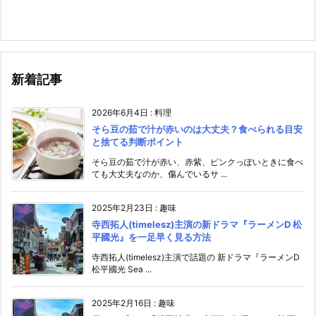
新着記事
2026年6月4日
:
料理
そら豆の茹で汁が赤いのは大丈夫？食べられる目安
と捨てる判断ポイント
そら豆の茹で汁が赤い、赤紫、ピンクっぽいときに食べ
ても大丈夫なのか、傷んでいるサ ...
2025年2月23日
:
趣味
寺西拓人(timelesz)主演の新ドラマ『ラーメンD 松
平國光』を一足早く見る方法
寺西拓人(timelesz)主演で話題の 新ドラマ『ラーメンD
松平國光 Sea ...
2025年2月16日
:
趣味