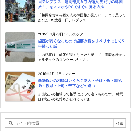
日テレプラス「越岡裕貴＆寺西拓人 男だけの韓国
旅！」をスマホやPCですぐに見る方法
「越岡裕貴＆寺西拓人の韓国旅が見たい！」そう思った
あなた CS放送・日テレプラス ...
2019年3月28日
:
ヘルスケア
歯茎が弱くなったので歯磨き粉をリペリオにして5
年経った話
この記事は、歯茎が弱くなったと感じて、歯磨き粉をウ
ェルテックのコンクールリペリオ ...
2019年1月11日
:
マナー
新築祝いの相場はいくら？友人・子供・孫・親兄
弟・親戚・上司・部下などの違い
新築祝いの相場って相手によって違うものです。 結局
はお祝いの気持ちがどれくらいあ ...