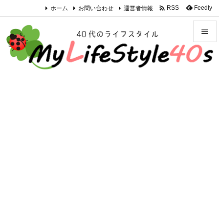

ホーム
お問い合わせ
運営者情報
Feedly
RSS


メニュ

サイド

前へ

次へ

検索