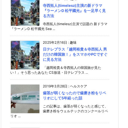
寺西拓人(timelesz)主演の新ドラマ
『ラーメンD 松平國光』を一足早く見
る方法
寺西拓人(timelesz)主演で話題の 新ドラマ
『ラーメンD 松平國光 Sea ...
2025年2月16日
:
趣味
日テレプラス「越岡裕貴＆寺西拓人 男
だけの韓国旅！」をスマホやPCですぐ
に見る方法
「越岡裕貴＆寺西拓人の韓国旅が見た
い！」そう思ったあなた CS放送・日テレプラス ...
2019年3月28日
:
ヘルスケア
歯茎が弱くなったので歯磨き粉をリペ
リオにして5年経った話
この記事は、歯茎が弱くなったと感じて、
歯磨き粉をウェルテックのコンクールリペ
リオ ...