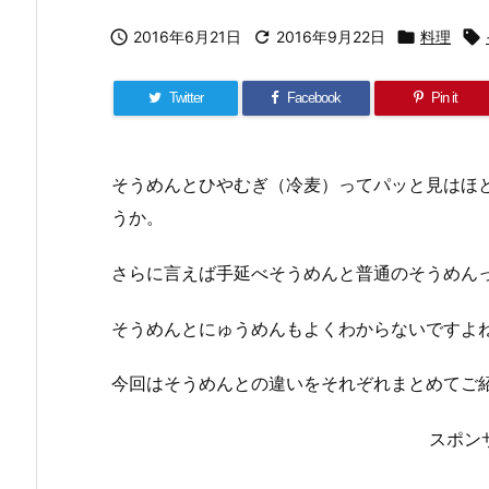

2016年6月21日

2016年9月22日

料理

Twitter
Facebook
Pin it
そうめんとひやむぎ（冷麦）ってパッと見はほ
うか。
さらに言えば手延べそうめんと普通のそうめん
そうめんとにゅうめんもよくわからないですよ
今回はそうめんとの違いをそれぞれまとめてご
スポン