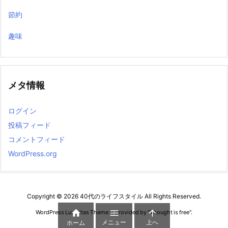
節約
趣味
メタ情報
ログイン
投稿フィード
コメントフィード
WordPress.org
Copyright ©
2026
40代のライフスタイル
All Rights Reserved.



WordPress Luxeritas Theme is provided by "
Thought is free
".
メニュー
上へ
ホーム