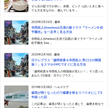
そら豆の茹で汁が赤い、赤紫、ピンクっぽいときに食べ
ても大丈夫なのか、傷んでいるサ ...
2025年2月23日
:
趣味
寺西拓人(timelesz)主演の新ドラマ『ラーメンD 松
平國光』を一足早く見る方法
寺西拓人(timelesz)主演で話題の 新ドラマ『ラーメンD
松平國光 Sea ...
2025年2月16日
:
趣味
日テレプラス「越岡裕貴＆寺西拓人 男だけの韓国
旅！」をスマホやPCですぐに見る方法
「越岡裕貴＆寺西拓人の韓国旅が見たい！」そう思った
あなた CS放送・日テレプラス ...
2019年3月28日
:
ヘルスケア
歯茎が弱くなったので歯磨き粉をリペリオにして5
年経った話
この記事は、歯茎が弱くなったと感じて、歯磨き粉をウ
ェルテックのコンクールリペリオ ...