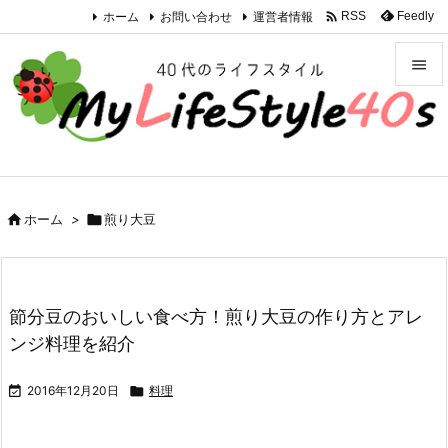

ホーム
お問い合わせ
運営者情報
Feedly
RSS


メニュ

サイド


ホーム
>

煎り大豆
前へ

次へ

節分豆のおいしい食べ方！煎り大豆の作り方とアレ
検索
ンジ料理を紹介

2016年12月20日

料理