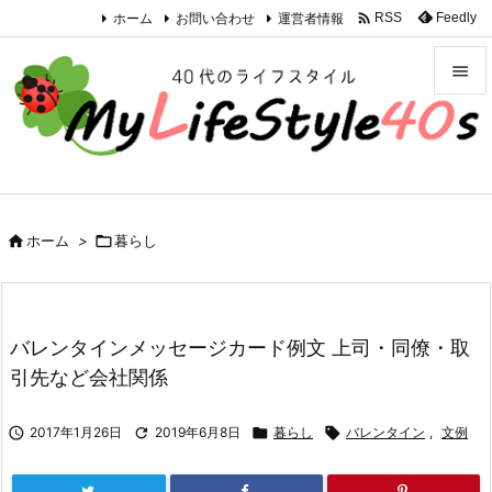

ホーム
お問い合わせ
運営者情報
Feedly
RSS


メニュ

サイド


ホーム
>

暮らし
前へ

次へ

バレンタインメッセージカード例文 上司・同僚・取
検索
引先など会社関係

2017年1月26日

2019年6月8日

暮らし

バレンタイン
,
文例