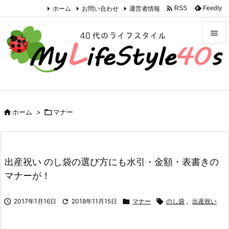

ホーム
お問い合わせ
運営者情報
Feedly
RSS


メニュ

サイド


ホーム
>

マナー
前へ

次へ

出産祝い のし袋の選び方にも水引・金額・表書きの
検索
マナーが！

2017年1月16日

2018年11月15日

マナー

のし袋
,
出産祝い