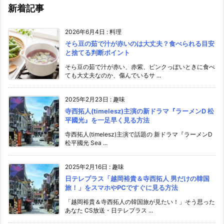
新着記事
2026年6月4日
:
料理
そら豆の茹で汁が赤いのは大丈夫？食べられる目安
と捨てる判断ポイント
そら豆の茹で汁が赤い、赤紫、ピンクっぽいときに食べ
ても大丈夫なのか、傷んでいるサ ...
2025年2月23日
:
趣味
寺西拓人(timelesz)主演の新ドラマ『ラーメンD 松
平國光』を一足早く見る方法
寺西拓人(timelesz)主演で話題の 新ドラマ『ラーメンD
松平國光 Sea ...
2025年2月16日
:
趣味
日テレプラス「越岡裕貴＆寺西拓人 男だけの韓国
旅！」をスマホやPCですぐに見る方法
「越岡裕貴＆寺西拓人の韓国旅が見たい！」そう思った
あなた CS放送・日テレプラス ...