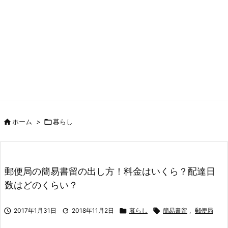

ホーム
>

暮らし
郵便局の簡易書留の出し方！料金はいくら？配達日
数はどのくらい？

2017年1月31日

2018年11月2日

暮らし

簡易書留
,
郵便局