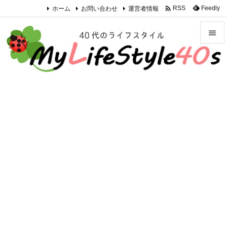

ホーム
お問い合わせ
運営者情報
Feedly
RSS


メニュ

サイド

前へ

次へ

検索