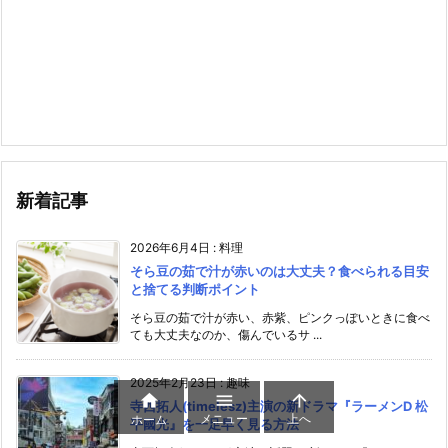
新着記事
2026年6月4日
:
料理
そら豆の茹で汁が赤いのは大丈夫？食べられる目安
と捨てる判断ポイント
そら豆の茹で汁が赤い、赤紫、ピンクっぽいときに食べ
ても大丈夫なのか、傷んでいるサ ...
2025年2月23日
:
趣味



寺西拓人(timelesz)主演の新ドラマ『ラーメンD 松
メニュー
上へ
ホーム
平國光』を一足早く見る方法