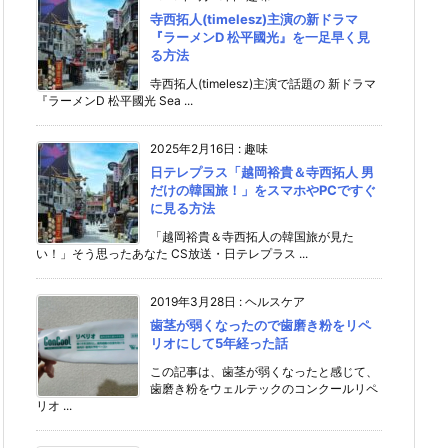
寺西拓人(timelesz)主演の新ドラマ
『ラーメンD 松平國光』を一足早く見
る方法
寺西拓人(timelesz)主演で話題の 新ドラマ
『ラーメンD 松平國光 Sea ...
2025年2月16日
:
趣味
日テレプラス「越岡裕貴＆寺西拓人 男
だけの韓国旅！」をスマホやPCですぐ
に見る方法
「越岡裕貴＆寺西拓人の韓国旅が見た
い！」そう思ったあなた CS放送・日テレプラス ...
2019年3月28日
:
ヘルスケア
歯茎が弱くなったので歯磨き粉をリペ
リオにして5年経った話
この記事は、歯茎が弱くなったと感じて、
歯磨き粉をウェルテックのコンクールリペ
リオ ...