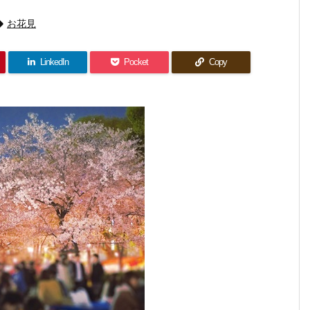

お花見
LinkedIn
Pocket
Copy