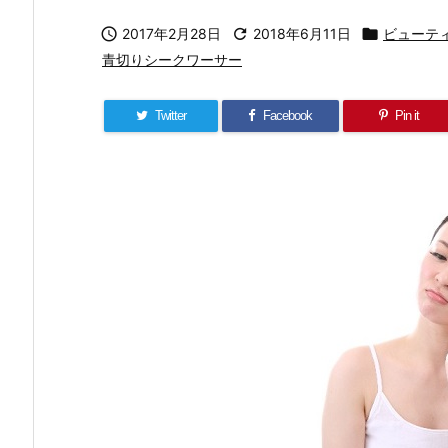

2017年2月28日

2018年6月11日

ビューテ
青切りシークワーサー
Twitter
Facebook
Pin it