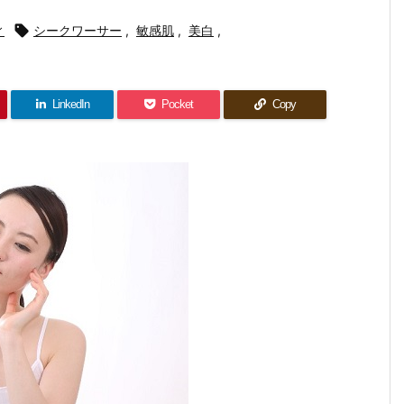
ィ

シークワーサー
,
敏感肌
,
美白
,
LinkedIn
Pocket
Copy