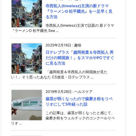
寺西拓人(timelesz)主演の新ドラマ
『ラーメンD 松平國光』を一足早く見
る方法
寺西拓人(timelesz)主演で話題の 新ドラマ
『ラーメンD 松平國光 Sea ...
2025年2月16日
:
趣味
日テレプラス「越岡裕貴＆寺西拓人 男
だけの韓国旅！」をスマホやPCですぐ
に見る方法
「越岡裕貴＆寺西拓人の韓国旅が見た
い！」そう思ったあなた CS放送・日テレプラス ...
2019年3月28日
:
ヘルスケア
歯茎が弱くなったので歯磨き粉をリペ
リオにして5年経った話
この記事は、歯茎が弱くなったと感じて、
歯磨き粉をウェルテックのコンクールリペ
リオ ...