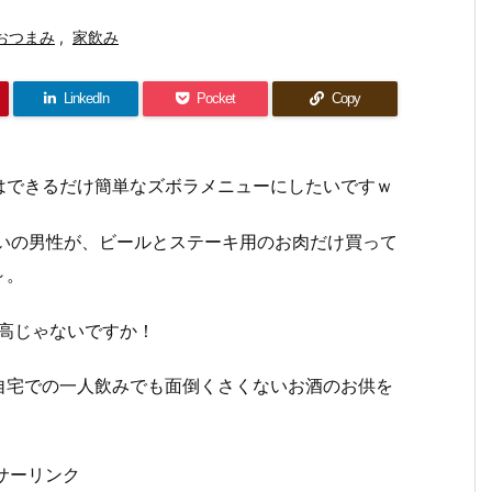
おつまみ
,
家飲み
LinkedIn
Pocket
Copy
はできるだけ簡単なズボラメニューにしたいですｗ
らいの男性が、ビールとステーキ用のお肉だけ買って
～。
高じゃないですか！
自宅での一人飲みでも面倒くさくないお酒のお供を
サーリンク