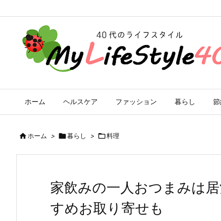
ホーム
ヘルスケア
ファッション
暮らし
節

ホーム
>

暮らし
>

料理
家飲みの一人おつまみは居
すめお取り寄せも