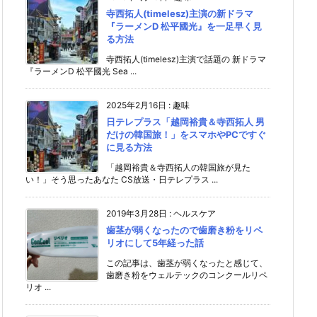
寺西拓人(timelesz)主演の新ドラマ
『ラーメンD 松平國光』を一足早く見
る方法
寺西拓人(timelesz)主演で話題の 新ドラマ
『ラーメンD 松平國光 Sea ...
2025年2月16日
:
趣味
日テレプラス「越岡裕貴＆寺西拓人 男
だけの韓国旅！」をスマホやPCですぐ
に見る方法
「越岡裕貴＆寺西拓人の韓国旅が見た
い！」そう思ったあなた CS放送・日テレプラス ...
2019年3月28日
:
ヘルスケア
歯茎が弱くなったので歯磨き粉をリペ
リオにして5年経った話
この記事は、歯茎が弱くなったと感じて、
歯磨き粉をウェルテックのコンクールリペ
リオ ...