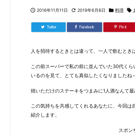

2016年11月11日

2019年6月8日

料理

Twitter
Facebook
Pin it
人を招待するときとは違って、一人で飲むとき
この前スーパーで私の前に並んでいた30代く
いるのを見て、とても真似したくなりましたね
焼いただけのステーキをつまみに1人酒なんて最
この気持ちを共感してくれるあなたに、今回は
紹介します。
スポン