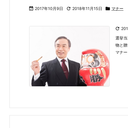

2017年10月9日

2018年11月15日

マナー

20
選挙当
物と贈
マナー