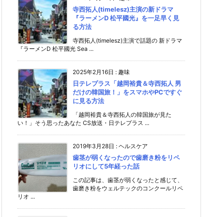
寺西拓人(timelesz)主演の新ドラマ
『ラーメンD 松平國光』を一足早く見
る方法
寺西拓人(timelesz)主演で話題の 新ドラマ
『ラーメンD 松平國光 Sea ...
2025年2月16日
:
趣味
日テレプラス「越岡裕貴＆寺西拓人 男
だけの韓国旅！」をスマホやPCですぐ
に見る方法
「越岡裕貴＆寺西拓人の韓国旅が見た
い！」そう思ったあなた CS放送・日テレプラス ...
2019年3月28日
:
ヘルスケア
歯茎が弱くなったので歯磨き粉をリペ
リオにして5年経った話
この記事は、歯茎が弱くなったと感じて、
歯磨き粉をウェルテックのコンクールリペ
リオ ...